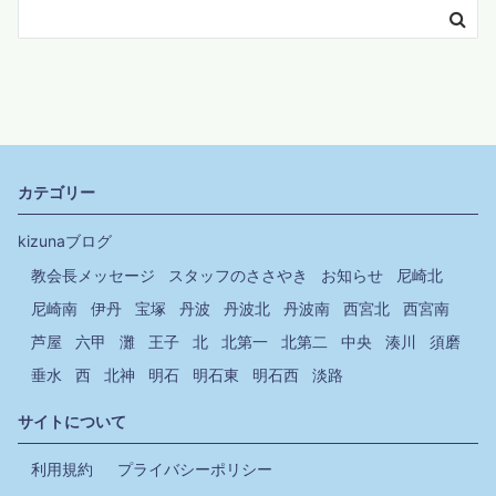
カテゴリー
kizunaブログ
教会長メッセージ
スタッフのささやき
お知らせ
尼崎北
尼崎南
伊丹
宝塚
丹波
丹波北
丹波南
西宮北
西宮南
芦屋
六甲
灘
王子
北
北第一
北第二
中央
湊川
須磨
垂水
西
北神
明石
明石東
明石西
淡路
サイトについて
利用規約
プライバシーポリシー