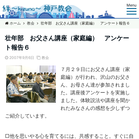
Menu
ホーム
教会
壮年部 お父さん講座（家庭編） アンケート報告６
壮年部 お父さん講座（家庭編） アンケー
ト報告６
2007年9月6日
教会
７月２９日にお父さん講座（家
庭編）が行われ、沢山のお父さ
ん、お母さん達が参加されまし
た。講座後アンケートを実施し
ました。体験説法や講座を聞か
れたみなさんの感想を少しずつ
ご紹介しています。
□他を思いやる心を育てるには、共感すること。すぐに自