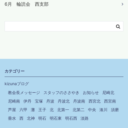
6月 輪読会 西支部
カテゴリー
kizunaブログ
教会長メッセージ
スタッフのささやき
お知らせ
尼崎北
尼崎南
伊丹
宝塚
丹波
丹波北
丹波南
西宮北
西宮南
芦屋
六甲
灘
王子
北
北第一
北第二
中央
湊川
須磨
垂水
西
北神
明石
明石東
明石西
淡路