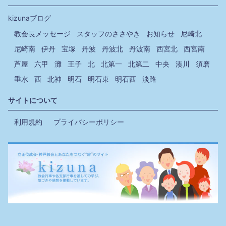
kizunaブログ
教会長メッセージ
スタッフのささやき
お知らせ
尼崎北
尼崎南
伊丹
宝塚
丹波
丹波北
丹波南
西宮北
西宮南
芦屋
六甲
灘
王子
北
北第一
北第二
中央
湊川
須磨
垂水
西
北神
明石
明石東
明石西
淡路
サイトについて
利用規約
プライバシーポリシー