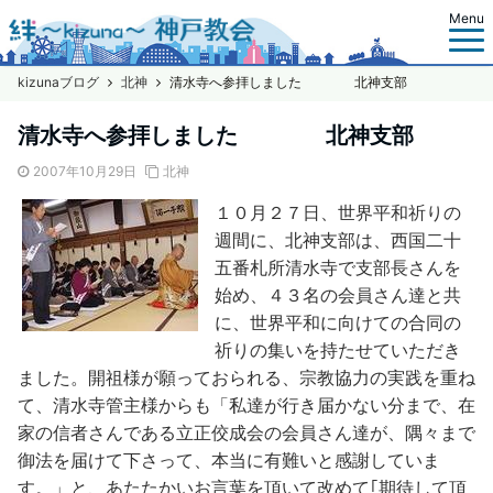
Menu
kizunaブログ
北神
清水寺へ参拝しました 北神支部
清水寺へ参拝しました 北神支部
2007年10月29日
北神
１０月２７日、世界平和祈りの
週間に、北神支部は、西国二十
五番札所清水寺で支部長さんを
始め、４３名の会員さん達と共
に、世界平和に向けての合同の
祈りの集いを持たせていただき
ました。開祖様が願っておられる、宗教協力の実践を重ね
て、清水寺管主様からも「私達が行き届かない分まで、在
家の信者さんである立正佼成会の会員さん達が、隅々まで
御法を届けて下さって、本当に有難いと感謝していま
す。」と、あたたかいお言葉を頂いて改めて｢期待して頂