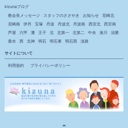
kizunaブログ
教会長メッセージ
スタッフのささやき
お知らせ
尼崎北
尼崎南
伊丹
宝塚
丹波
丹波北
丹波南
西宮北
西宮南
芦屋
六甲
灘
王子
北
北第一
北第二
中央
湊川
須磨
垂水
西
北神
明石
明石東
明石西
淡路
サイトについて
利用規約
プライバシーポリシー