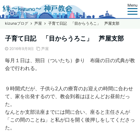
Menu
kizunaブログ
芦屋
子育て日記 「目からうろこ」 芦屋支部
子育て日記 「目からうろこ」 芦屋支部
2016年9月9日
芦屋
毎月１日は、朔日（ついたち）参り 布薩の日の式典が教
会で行われる。
９時開式だが、子供ら2人の療育のお迎えの時間に合わせ
て、家を出発するので、教会到着はほとんどお昼前だっ
た。
なんとか支部法座までには間に合い、座ると主任さんが
「この間のことね」と私が口を開く後押しをしてくださっ
た。