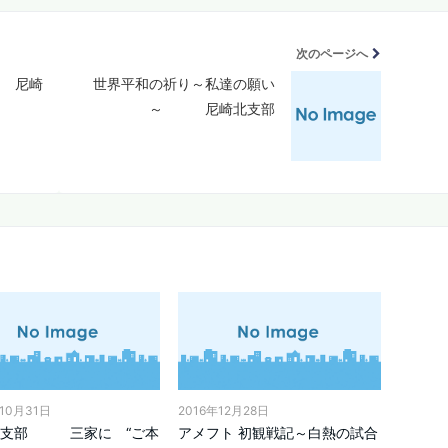
次のページへ
年 尼崎
世界平和の祈り～私達の願い
～ 尼崎北支部
10月31日
2016年12月28日
北支部 三家に “ご本
アメフト 初観戦記～白熱の試合