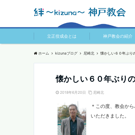
立正佼成会とは
神戸教会の紹介
ホーム
kizunaブログ
尼崎北
懐かしい６０年ぶり
懐かしい６０年ぶり
2018年6月20日
尼崎北
＊この度、教会から
いただきました。