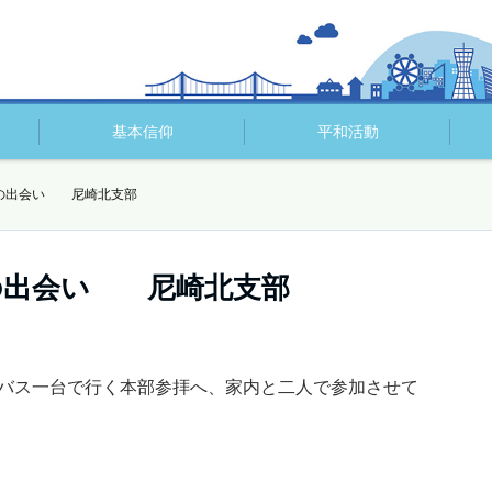
基本信仰
平和活動
の出会い 尼崎北支部
の出会い 尼崎北支部
バス一台で行く本部参拝へ、家内と二人で参加させて