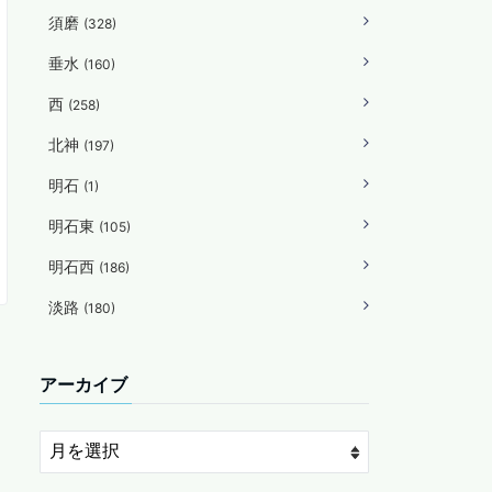
須磨
(328)
垂水
(160)
西
(258)
北神
(197)
明石
(1)
明石東
(105)
明石西
(186)
淡路
(180)
アーカイブ