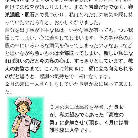
向けての検査が始まりました。すると
胃癌だけでなく、卵
巣濃腫・胆石
まで見つかり、私はどれだけの病気を隠し持
っていたのだろうと、おかしくなりました。
自分を出す事が下手な私は、いやな事が有っても、つい我
慢してしまい、心に蓋をしてしまいます。その事が私のお
腹の中にいろいろな病気を作ってしまったのかなぁ…など
と思いながら悪いものは
全部取ってしまい、新しい私にな
れば良いのだと今の私の心は、すっきりとしています。
教
えのお陰さまで
、こんなに前向きに、
癌に立ち向えられる
のだと思うと
、感謝の気持ちで一杯になります。
２月の末に一人暮らしをしていた長男が家に戻って来まし
た。
３月の末には高校を卒業した
長女
が、私の望みでもあった「高校の
翼」に参加させて頂き、４月には看
護学校に入学
です。