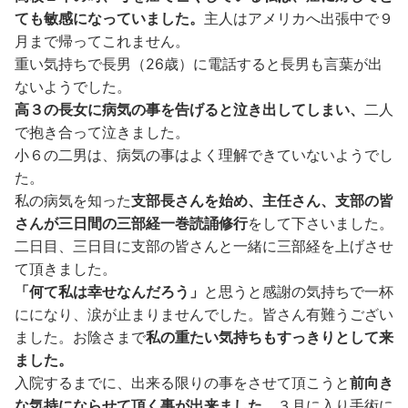
ても敏感になっていました。
主人はアメリカへ出張中で９
月まで帰ってこれません。
重い気持ちで長男（26歳）に電話すると長男も言葉が出
ないようでした。
高３の長女に病気の事を告げると泣き出してしまい、
二人
で抱き合って泣きました。
小６の二男は、病気の事はよく理解できていないようでし
た。
私の病気を知った
支部長さんを始め、主任さん、支部の皆
さんが三日間の三部経一巻読誦修行
をして下さいました。
二日目、三日目に支部の皆さんと一緒に三部経を上げさせ
て頂きました。
「何て私は幸せなんだろう」
と思うと感謝の気持ちで一杯
にになり、涙が止まりませんでした。皆さん有難うござい
ました。お陰さまで
私の重たい気持ちもすっきりとして来
ました。
入院するまでに、出来る限りの事をさせて頂こうと
前向き
な気持にならせて頂く事が出来ました。
３月に入り手術に