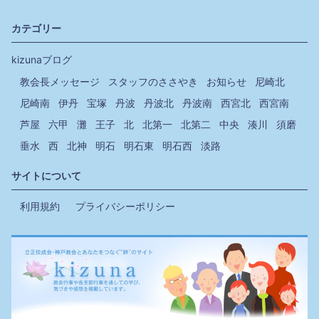
カテゴリー
kizunaブログ
教会長メッセージ
スタッフのささやき
お知らせ
尼崎北
尼崎南
伊丹
宝塚
丹波
丹波北
丹波南
西宮北
西宮南
芦屋
六甲
灘
王子
北
北第一
北第二
中央
湊川
須磨
垂水
西
北神
明石
明石東
明石西
淡路
サイトについて
利用規約
プライバシーポリシー