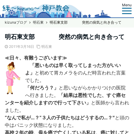
Menu
kizunaブログ
明石東
明石東支部 突然の病気と向き合って
明石東支部 突然の病気と向き合って
2011年3月16日
明石東
≪日々、有難うございます≫
「悪いものは早く取ってしまった方がいい
よ」
と初めて胃カメラをのんだ時言われた言葉
でした。
「何だろう？」
と思いながらかかりつけの医院
へ行きました。
「結果は悪性でした、すぐ癌セ
ンターを紹介しますので行って下さい」
と医師から言われ
ました。
“なんで私が…？”３人の子供たちはどうするの…？″
と頭の
中はパニック状態になりました。
高校２年の時、母を癌で亡くしている私は、癌に対してと